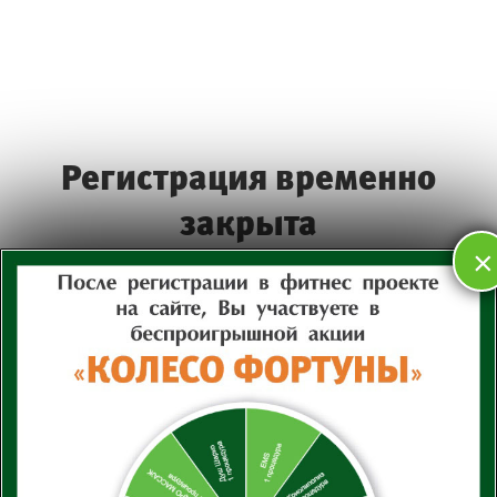
Перейти
к
содержимому
Регистрация временно
закрыта